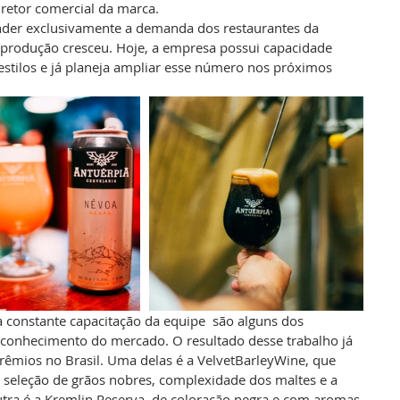
iretor comercial da marca.
ender exclusivamente a demanda dos restaurantes da 
a produção cresceu. Hoje, a empresa possui capacidade 
 estilos e já planeja ampliar esse número nos próximos 
a constante capacitação da equipe  são alguns dos 
econhecimento do mercado. O resultado desse trabalho já 
prêmios no Brasil. Uma delas é a VelvetBarleyWine, que 
da seleção de grãos nobres, complexidade dos maltes e a 
tra é a Kremlin Reserva, de coloração negra e com aromas 