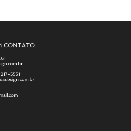
M CONTATO
802
sign.com.br
8217-5551
asadesign.com.br
mail.com