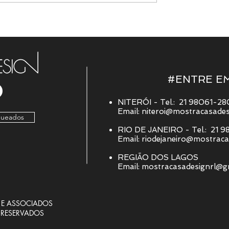
#ENTRE E
NITERÓI​ - Tel.: 21 98061-2
Email: niteroi@mostracasade
queados
RIO DE JANEIRO​ - Tel.: 21 9
Email: riodejaneiro@mostrac
REGIÃO DOS LAGOS
Email: mostracasadesignrl@g
O E ASSOCIADOS
 RESERVADOS