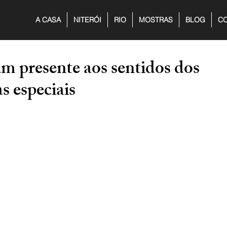
A CASA
NITERÓI
RIO
MOSTRAS
BLOG
CO
um presente aos sentidos dos
s especiais