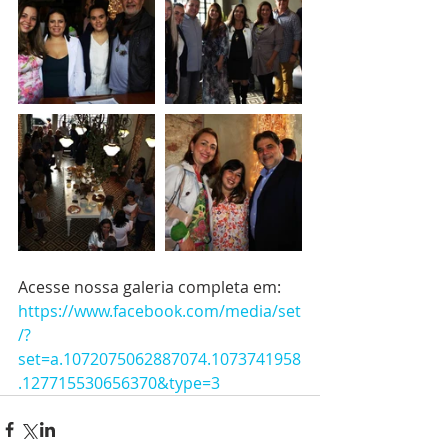
Acesse nossa galeria completa em: 
https://www.facebook.com/media/set
/?
set=a.1072075062887074.1073741958
.127715530656370&type=3