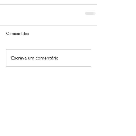
Comentários
Escreva um comentário
#ENTRE EM CONTATO
NITERÓI​ - Tel.:
21 98061-2802
Email: niteroi@mostracasadesign.com.br
RIO DE JANEIRO​ - Tel.:
21 98217-5551
Email:
riodejaneiro@mostracasadesign.com.br