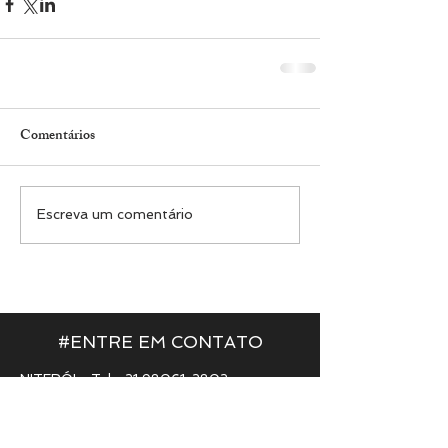
Comentários
Escreva um comentário
#ENTRE EM CONTATO
NITERÓI​ - Tel.:
21 98061-2802
Email: niteroi@mostracasadesign.com.br
RIO DE JANEIRO​ - Tel.:
21 98217-5551
Email: